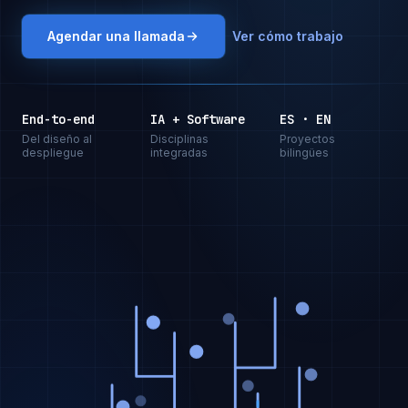
Agendar una llamada
Ver cómo trabajo
End-to-end
IA + Software
ES · EN
Del diseño al
Disciplinas
Proyectos
despliegue
integradas
bilingües