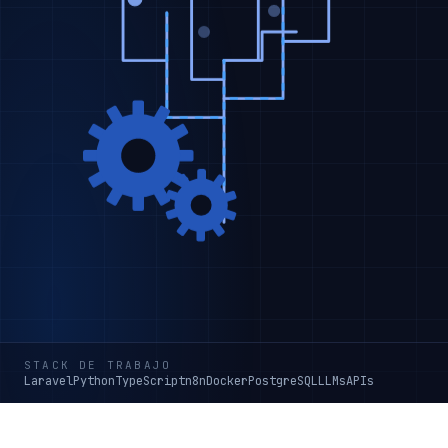
STACK DE TRABAJO
Laravel
Python
TypeScript
n8n
Docker
PostgreSQL
LLMs
APIs